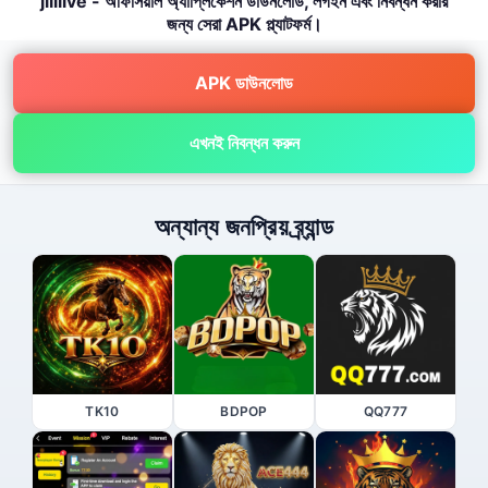
jililive - অফিসিয়াল অ্যাপ্লিকেশন ডাউনলোড, লগইন এবং নিবন্ধন করার
জন্য সেরা APK প্ল্যাটফর্ম।
APK ডাউনলোড
এখনই নিবন্ধন করুন
অন্যান্য জনপ্রিয় ব্র্যান্ড
TK10
BDPOP
QQ777