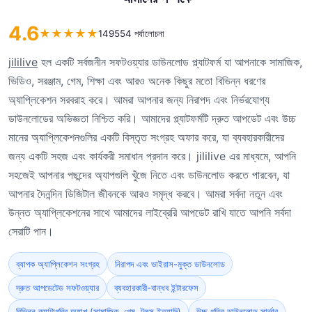
4.6
★
★
★
★
★
149554 পর্যালোচনা
jililive
হল একটি সর্বজনীন সফটওয়্যার ডাউনলোড প্ল্যাটফর্ম যা আপনাকে সামাজিক,
ভিডিও, সরঞ্জাম, গেম, শিক্ষা এবং আরও অনেক কিছুর মতো বিভিন্ন ধরণের
অ্যাপ্লিকেশন সরবরাহ করে। আমরা আপনার জন্য নিরাপদ এবং নির্ভরযোগ্য
ডাউনলোডের অভিজ্ঞতা নিশ্চিত করি। আমাদের প্ল্যাটফর্মটি দ্রুত আপডেট এবং উচ্চ
মানের অ্যাপ্লিকেশনগুলির একটি বিস্তৃত সংগ্রহ অফার করে, যা ব্যবহারকারীদের
জন্য একটি সহজ এবং কার্যকরী সমাধান প্রদান করে। jililive এর মাধ্যমে, আপনি
সহজেই আপনার পছন্দের অ্যাপগুলি খুঁজে নিতে এবং ডাউনলোড করতে পারবেন, যা
আপনার দৈনন্দিন ডিজিটাল জীবনকে আরও সমৃদ্ধ করবে। আমরা সর্বদা নতুন এবং
উন্নত অ্যাপ্লিকেশনের সাথে আমাদের লাইব্রেরি আপডেট রাখি যাতে আপনি সর্বদা
সেরাটি পান।
ব্যাপক অ্যাপ্লিকেশন সংগ্রহ
নিরাপদ এবং ভাইরাস-মুক্ত ডাউনলোড
দ্রুত আপডেটেড সফটওয়্যার
ব্যবহারকারী-বান্ধব ইন্টারফেস
বিভিন্ন ক্যাটাগরির অ্যাপ (সামাজিক, গেম, টুলস ইত্যাদি)
উচ্চ গতির ডাউনলোড সার্ভার