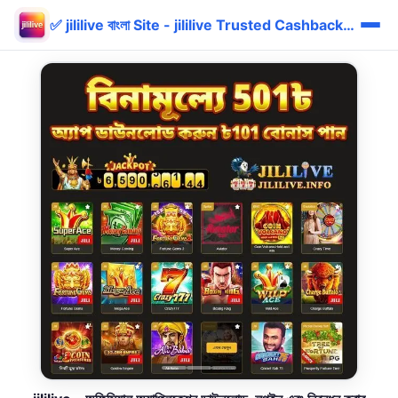
✅ jililive বাংলা Site - jililive Trusted Cashback bKash