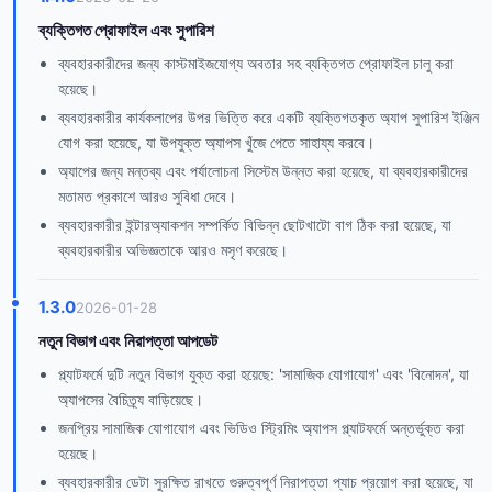
ব্যক্তিগত প্রোফাইল এবং সুপারিশ
ব্যবহারকারীদের জন্য কাস্টমাইজযোগ্য অবতার সহ ব্যক্তিগত প্রোফাইল চালু করা
হয়েছে।
ব্যবহারকারীর কার্যকলাপের উপর ভিত্তি করে একটি ব্যক্তিগতকৃত অ্যাপ সুপারিশ ইঞ্জিন
যোগ করা হয়েছে, যা উপযুক্ত অ্যাপস খুঁজে পেতে সাহায্য করবে।
অ্যাপের জন্য মন্তব্য এবং পর্যালোচনা সিস্টেম উন্নত করা হয়েছে, যা ব্যবহারকারীদের
মতামত প্রকাশে আরও সুবিধা দেবে।
ব্যবহারকারীর ইন্টারঅ্যাকশন সম্পর্কিত বিভিন্ন ছোটখাটো বাগ ঠিক করা হয়েছে, যা
ব্যবহারকারীর অভিজ্ঞতাকে আরও মসৃণ করেছে।
1.3.0
2026-01-28
নতুন বিভাগ এবং নিরাপত্তা আপডেট
প্ল্যাটফর্মে দুটি নতুন বিভাগ যুক্ত করা হয়েছে: 'সামাজিক যোগাযোগ' এবং 'বিনোদন', যা
অ্যাপসের বৈচিত্র্য বাড়িয়েছে।
জনপ্রিয় সামাজিক যোগাযোগ এবং ভিডিও স্ট্রিমিং অ্যাপস প্ল্যাটফর্মে অন্তর্ভুক্ত করা
হয়েছে।
ব্যবহারকারীর ডেটা সুরক্ষিত রাখতে গুরুত্বপূর্ণ নিরাপত্তা প্যাচ প্রয়োগ করা হয়েছে, যা