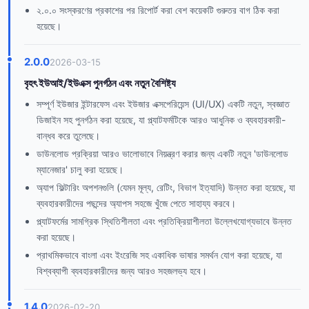
২.০.০ সংস্করণের প্রকাশের পর রিপোর্ট করা বেশ কয়েকটি গুরুতর বাগ ঠিক করা
হয়েছে।
2.0.0
2026-03-15
বৃহৎ ইউআই/ইউএক্স পুনর্গঠন এবং নতুন বৈশিষ্ট্য
সম্পূর্ণ ইউজার ইন্টারফেস এবং ইউজার এক্সপেরিয়েন্স (UI/UX) একটি নতুন, স্বজ্ঞাত
ডিজাইন সহ পুনর্গঠন করা হয়েছে, যা প্ল্যাটফর্মটিকে আরও আধুনিক ও ব্যবহারকারী-
বান্ধব করে তুলেছে।
ডাউনলোড প্রক্রিয়া আরও ভালোভাবে নিয়ন্ত্রণ করার জন্য একটি নতুন 'ডাউনলোড
ম্যানেজার' চালু করা হয়েছে।
অ্যাপ ফিল্টারিং অপশনগুলি (যেমন মূল্য, রেটিং, বিভাগ ইত্যাদি) উন্নত করা হয়েছে, যা
ব্যবহারকারীদের পছন্দের অ্যাপস সহজে খুঁজে পেতে সাহায্য করবে।
প্ল্যাটফর্মের সামগ্রিক স্থিতিশীলতা এবং প্রতিক্রিয়াশীলতা উল্লেখযোগ্যভাবে উন্নত
করা হয়েছে।
প্রাথমিকভাবে বাংলা এবং ইংরেজি সহ একাধিক ভাষার সমর্থন যোগ করা হয়েছে, যা
বিশ্বব্যাপী ব্যবহারকারীদের জন্য আরও সহজলভ্য হবে।
1.4.0
2026-02-20