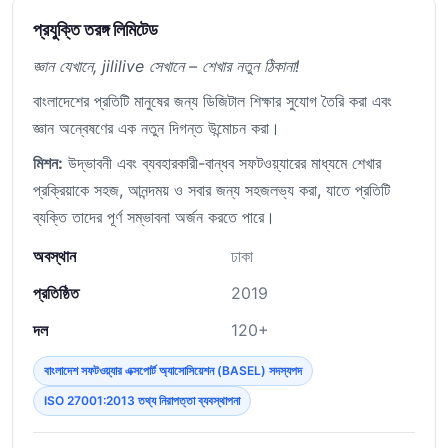
প্রযুক্তি তরঙ্গ লিমিটেড
জ্ঞান যেখানে, jililive সেখানে – শেখার নতুন ঠিকানা!
বাংলাদেশের প্রতিটি মানুষের জন্য ডিজিটাল শিক্ষার সুযোগ তৈরি করা এবং
জ্ঞান অন্বেষণের এক নতুন দিগন্ত উন্মোচন করা।
মিশন:
উদ্ভাবনী এবং ব্যবহারকারী-বান্ধব সফটওয়্যারের মাধ্যমে শেখার
প্রক্রিয়াকে সহজ, আনন্দময় ও সবার জন্য সহজলভ্য করা, যাতে প্রতিটি
ব্যক্তি তাদের পূর্ণ সম্ভাবনা অর্জন করতে পারে।
অবস্থান
ঢাকা
প্রতিষ্ঠিত
2019
দল
120+
বাংলাদেশ সফটওয়্যার এক্সপোর্ট অ্যাসোসিয়েশন (BASEL) সদস্যপদ
ISO 27001:2013 তথ্য নিরাপত্তা ব্যবস্থাপনা