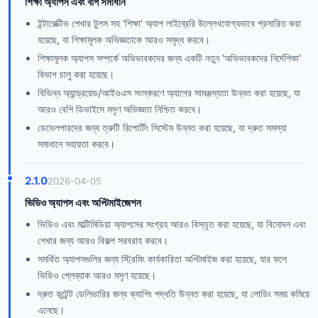
শিক্ষা অ্যাপস এবং বাগ সমাধান
ইন্টারেক্টিভ শেখার টুলস সহ 'শিক্ষা' অ্যাপ লাইব্রেরি উল্লেখযোগ্যভাবে প্রসারিত করা
হয়েছে, যা শিক্ষামূলক অভিজ্ঞতাকে আরও সমৃদ্ধ করবে।
শিক্ষামূলক অ্যাপস সম্পর্কে অভিভাবকদের জন্য একটি নতুন 'অভিভাবকদের নির্দেশিকা'
বিভাগ চালু করা হয়েছে।
বিভিন্ন অ্যান্ড্রয়েড/আইওএস সংস্করণে অ্যাপের সামঞ্জস্যতা উন্নত করা হয়েছে, যা
আরও বেশি ডিভাইসে মসৃণ অভিজ্ঞতা নিশ্চিত করবে।
ডেভেলপারদের জন্য ত্রুটি রিপোর্টিং সিস্টেম উন্নত করা হয়েছে, যা দ্রুত সমস্যা
সমাধানে সহায়তা করবে।
2.1.0
2026-04-05
ভিডিও অ্যাপস এবং অপ্টিমাইজেশন
ভিডিও এবং মাল্টিমিডিয়া অ্যাপসের সংগ্রহ আরও বিস্তৃত করা হয়েছে, যা বিনোদন এবং
শেখার জন্য আরও বিকল্প সরবরাহ করবে।
সমর্থিত অ্যাপসগুলির জন্য স্ট্রিমিং কার্যকারিতা অপ্টিমাইজ করা হয়েছে, যার ফলে
ভিডিও প্লেব্যাক আরও মসৃণ হয়েছে।
দ্রুত কন্টেন্ট ডেলিভারির জন্য ক্যাশিং পদ্ধতি উন্নত করা হয়েছে, যা লোডিং সময় কমিয়ে
এনেছে।