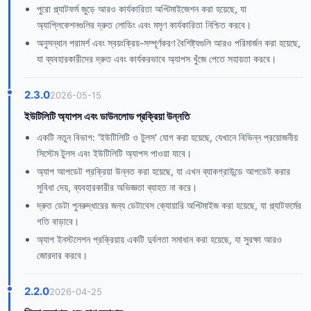
পুরো প্ল্যাটফর্ম জুড়ে আরও কার্যকারিতা অপ্টিমাইজেশন করা হয়েছে, যা
অ্যাপ্লিকেশনগুলির দ্রুত লোডিং এবং মসৃণ কার্যকারিতা নিশ্চিত করবে।
অনুসন্ধান পরামর্শ এবং স্বয়ংক্রিয়-সম্পূর্ণকরণ বৈশিষ্ট্যগুলি আরও পরিমার্জন করা হয়েছে,
যা ব্যবহারকারীদের দ্রুত এবং কার্যকরভাবে অ্যাপস খুঁজে পেতে সহায়তা করবে।
2.3.0
2026-05-15
ইউটিলিটি অ্যাপস এবং ডাউনলোড প্রক্রিয়া উন্নতি
একটি নতুন বিভাগ: 'ইউটিলিটি ও টুলস' যোগ করা হয়েছে, যেখানে বিভিন্ন প্রয়োজনীয়
সিস্টেম টুলস এবং ইউটিলিটি অ্যাপস পাওয়া যাবে।
অ্যাপ আপডেট প্রক্রিয়া উন্নত করা হয়েছে, যা এখন ব্যাকগ্রাউন্ডে আপডেট করার
সুবিধা দেয়, ব্যবহারকারীর অভিজ্ঞতা ব্যাহত না করে।
দ্রুত ডেটা পুনরুদ্ধারের জন্য ডেটাবেস ক্যোয়ারি অপ্টিমাইজ করা হয়েছে, যা প্ল্যাটফর্মের
গতি বাড়াবে।
অ্যাপ ইনস্টলেশন প্রক্রিয়ায় একটি দুর্বলতা সমাধান করা হয়েছে, যা সুরক্ষা আরও
জোরদার করবে।
2.2.0
2026-04-25