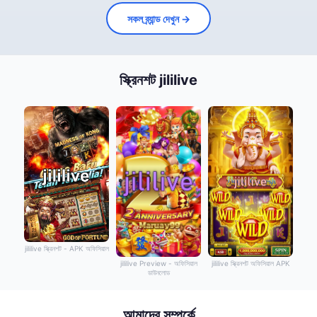
সকল ব্র্যান্ড দেখুন →
স্ক্রিনশট jililive
jililive স্ক্রিনশট - APK অফিসিয়াল
jililive স্ক্রিনশট অফিসিয়াল APK
jililive Preview - অফিসিয়াল
ডাউনলোড
আমাদের সম্পর্কে