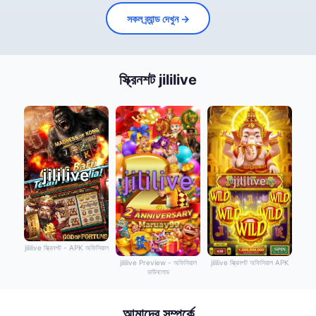
সকল ব্র্যান্ড দেখুন →
স্ক্রিনশট jililive
jililive স্ক্রিনশট - APK অফিসিয়াল
jililive স্ক্রিনশট অফিসিয়াল APK
jililive Preview - অফিসিয়াল
ডাউনলোড
আমাদের সম্পর্কে