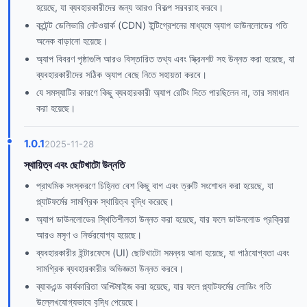
হয়েছে, যা ব্যবহারকারীদের জন্য আরও বিকল্প সরবরাহ করবে।
কন্টেন্ট ডেলিভারি নেটওয়ার্ক (CDN) ইন্টিগ্রেশনের মাধ্যমে অ্যাপ ডাউনলোডের গতি
অনেক বাড়ানো হয়েছে।
অ্যাপ বিবরণ পৃষ্ঠাগুলি আরও বিস্তারিত তথ্য এবং স্ক্রিনশট সহ উন্নত করা হয়েছে, যা
ব্যবহারকারীদের সঠিক অ্যাপ বেছে নিতে সহায়তা করবে।
যে সমস্যাটির কারণে কিছু ব্যবহারকারী অ্যাপ রেটিং দিতে পারছিলেন না, তার সমাধান
করা হয়েছে।
1.0.1
2025-11-28
স্থায়িত্ব এবং ছোটখাটো উন্নতি
প্রাথমিক সংস্করণে চিহ্নিত বেশ কিছু বাগ এবং ত্রুটি সংশোধন করা হয়েছে, যা
প্ল্যাটফর্মের সামগ্রিক স্থায়িত্ব বৃদ্ধি করেছে।
অ্যাপ ডাউনলোডের স্থিতিশীলতা উন্নত করা হয়েছে, যার ফলে ডাউনলোড প্রক্রিয়া
আরও মসৃণ ও নির্ভরযোগ্য হয়েছে।
ব্যবহারকারীর ইন্টারফেসে (UI) ছোটখাটো সমন্বয় আনা হয়েছে, যা পাঠযোগ্যতা এবং
সামগ্রিক ব্যবহারকারীর অভিজ্ঞতা উন্নত করবে।
ব্যাকএন্ড কার্যকারিতা অপ্টিমাইজ করা হয়েছে, যার ফলে প্ল্যাটফর্মের লোডিং গতি
উল্লেখযোগ্যভাবে বৃদ্ধি পেয়েছে।