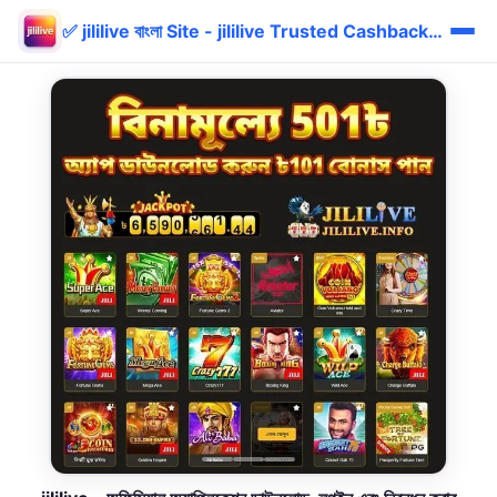
✅ jililive বাংলা Site - jililive Trusted Cashback bKash